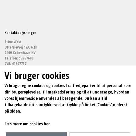
Kontaktoplysninger
Stine West
Utterslevvej 17A, 6.th
2400 København NV
Telefon: 53567605
CVR: 41307757
Vi bruger cookies
stinewestf@gmail.com
Vi bruger egne cookies og cookies fra tredjeparter til at personalisere
din brugeroplevelse, til markedsføring og til at undersøge, hvordan
Links
vores hjemmeside anvendes af besøgende. Du kan altid
Arkitekturfotografi
tilbagekalde dit samtykke ved at trykke på linket 'Cookies' nederst
Salgs- og leveringsbetingelser
på siden.
Cookies
Fortrydelse og reklamation
Kunde login
Læs mere om cookies her
Bag om værkerne
Kontakt