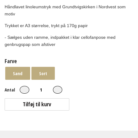
Håndlavet l
inoleumstryk med Grundtvigskirken i Nordvest som
motiv
Trykket er A3 størrelse, trykt på 170g papir
- Sælges uden ramme, indpakket
i klar cellofanpose med
genbrugspap som afstiver
Farve
Sand
Sort
Antal
Tilføj til kurv