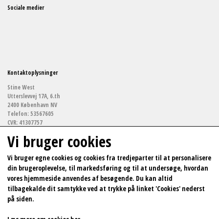
Sociale medier
Kontaktoplysninger
Stine West
Utterslevvej 17A, 6.th
2400 København NV
Telefon: 53567605
CVR: 41307757
Vi bruger cookies
stinewestf@gmail.com
Vi bruger egne cookies og cookies fra tredjeparter til at personalisere
din brugeroplevelse, til markedsføring og til at undersøge, hvordan
Links
vores hjemmeside anvendes af besøgende. Du kan altid
Arkitekturfotografi
tilbagekalde dit samtykke ved at trykke på linket 'Cookies' nederst
Salgs- og leveringsbetingelser
på siden.
Cookies
Fortrydelse og reklamation
Kunde login