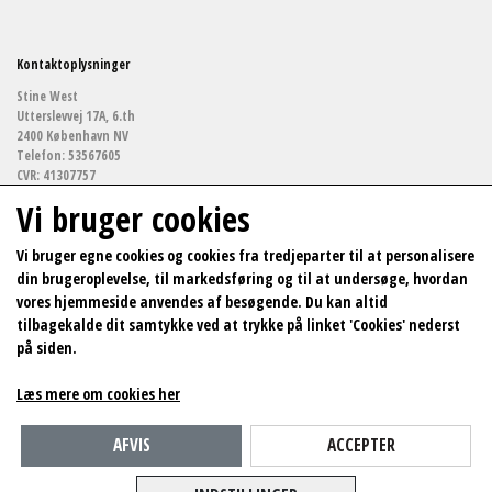
Kontaktoplysninger
Stine West
Utterslevvej 17A, 6.th
2400 København NV
Telefon: 53567605
CVR: 41307757
Vi bruger cookies
stinewestf@gmail.com
Vi bruger egne cookies og cookies fra tredjeparter til at personalisere
din brugeroplevelse, til markedsføring og til at undersøge, hvordan
Links
vores hjemmeside anvendes af besøgende. Du kan altid
Arkitekturfotografi
tilbagekalde dit samtykke ved at trykke på linket 'Cookies' nederst
Salgs- og leveringsbetingelser
på siden.
Cookies
Fortrydelse og reklamation
Kunde login
Læs mere om cookies her
Bag om værkerne
Kontakt
AFVIS
ACCEPTER